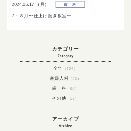
2024.06.17
（月）
歯 科
ネット予約はこちら
7・８月〜仕上げ磨き教室〜
小児歯科・歯科・矯正歯科
019
-
636
-
2233
Tel.
カテゴリー
Category
全て
ネット予約はこちら
（126）
産婦人科
（53）
歯 科
（60）
その他
（19）
アーカイブ
Archive