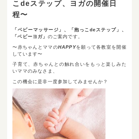
こdeステップ、ヨガの開催日
程〜
ネット予約はこちら
「ベビーマッサージ」、「抱っこdeステップ」、
小児歯科・歯科・矯正歯科
「ベビーヨガ」
のご案内です。
〜赤ちゃんとママの
HAPPY
を願って各教室を開催
019
-
636
-
2233
Tel.
しています〜
子育て、赤ちゃんとの触れ合いをもっと楽しみた
いママのみなさま、
ネット予約はこちら
この機会に是非一度参加してみませんか？