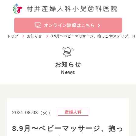
トップ
お知らせ
オンライン診療はこちら
トップ
お知らせ
8.9月〜ベビーマッサージ、抱っこdeステップ、
当院の特徴
診療科目
お知らせ
施設案内
ご挨拶
News
診療時間
アクセス
産婦人科
2021.08.03（火）
産婦人科
019
-
636
-
2211
Tel.
8.9月〜ベビーマッサージ、抱っ