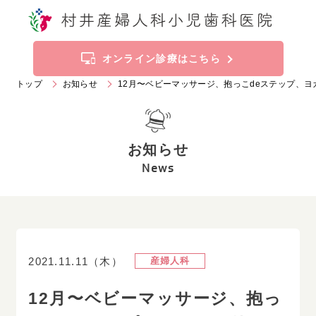
トップ
お知らせ
オンライン診療はこちら
トップ
お知らせ
12月〜ベビーマッサージ、抱っこdeステップ、ヨ
当院の特徴
診療科目
お知らせ
施設案内
ご挨拶
News
診療時間
アクセス
産婦人科
2021.11.11（木）
産婦人科
019
-
636
-
2211
Tel.
12月〜ベビーマッサージ、抱っ