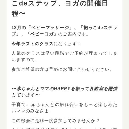
こdeステップ、ヨガの開催日
程〜
ネット予約はこちら
12
月の「ベビーマッサージ」、「抱っこdeステッ
小児歯科・歯科・矯正歯科
プ」、「ベビーヨガ」
のご案内です。
今年ラストのクラス
になります！
019
-
636
-
2233
Tel.
人気のクラスは早い段階でご予約が埋まってしま
いますので、
ネット予約はこちら
参加ご希望の方は早めにお問い合わせください。
〜赤ちゃんとママのHAPPYを願って各教室を開催
しています〜
子育て、赤ちゃんとの触れ合いをもっと楽しみた
いママのみなさま、
この機会に是非一度参加してみませんか？