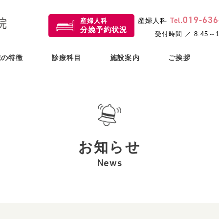
019
-
636
小児歯科・歯科・
Tel.
産婦人科
産婦人科
産婦人科
分娩予約状況
矯正歯科
受付時間 ／ 8:45～1
院の特徴
診療科目
施設案内
ご挨拶
お知らせ
News