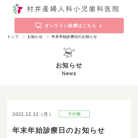
トップ
お知らせ
オンライン診療はこちら
トップ
お知らせ
年末年始診療日のお知らせ
当院の特徴
診療科目
お知らせ
施設案内
ご挨拶
News
診療時間
アクセス
産婦人科
2022.12.12（月）
その他
019
-
636
-
2211
Tel.
年末年始診療日のお知らせ