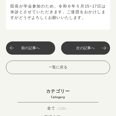
院長が学会参加のため、令和６年５月15~17日は
ネット予約はこちら
休診とさせていただきます。ご迷惑をおかけしま
すがどうぞよろしくお願いいたします。
小児歯科・歯科・矯正歯科
019
-
636
-
2233
Tel.
前の記事へ
次の記事へ
ネット予約はこちら
一覧に戻る
カテゴリー
Category
全て
（126）