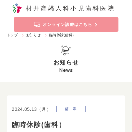
トップ
お知らせ
オンライン診療はこちら
トップ
お知らせ
臨時休診(歯科）
当院の特徴
診療科目
お知らせ
施設案内
ご挨拶
News
診療時間
アクセス
産婦人科
2024.05.13（月）
歯 科
019
-
636
-
2211
Tel.
臨時休診(歯科）