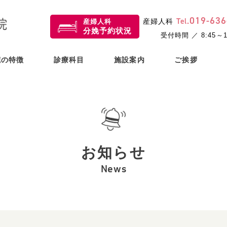
019
-
636
小児歯科・歯科・
Tel.
産婦人科
産婦人科
産婦人科
分娩予約状況
矯正歯科
受付時間 ／ 8:45～1
院の特徴
診療科目
施設案内
ご挨拶
お知らせ
News