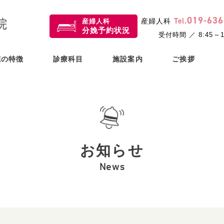
019
-
636
小児歯科・歯科・
Tel.
産婦人科
産婦人科
産婦人科
分娩予約状況
矯正歯科
受付時間 ／ 8:45～1
院の特徴
診療科目
施設案内
ご挨拶
お知らせ
News