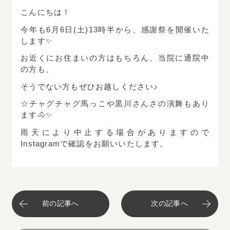
こんにちは！
ネット予約はこちら
今年も6月6日(土)13時半から、感謝祭を開催いた
します✨
お近くにお住まいの方はもちろん、当院に通院中
小児歯科・歯科・矯正歯科
の方も、
019
-
636
-
2233
Tel.
そうでない方もぜひお越しください♪
☆チャグチャグ馬っこや黒川さんさの演舞もあり
ます🐴✨
ネット予約はこちら
雨天により中止する場合がありますので
Instagramで確認をお願いいたします。
前の記事へ
次の記事へ